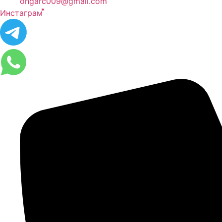
ongarc009@gmail.com
Инстаграм ⃰